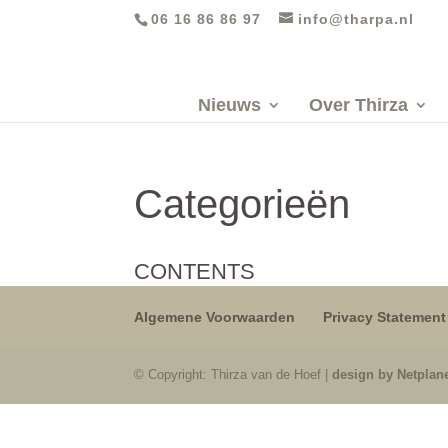
06 16 86 86 97‬
info@tharpa.nl
Nieuws
Over Thirza
Categorieën
CONTENTS
Algemene Voorwaarden
Privacy Statement
© Copyright: Thirza van de Hoef |
design by Netplan