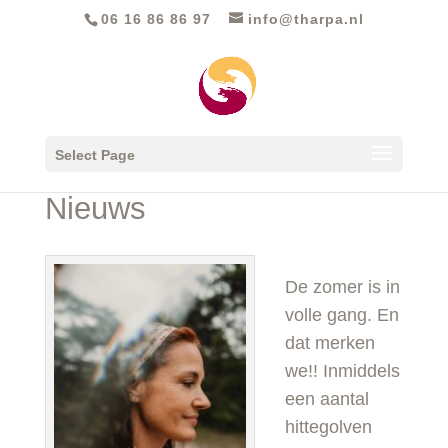
06 16 86 86 97‬
info@tharpa.nl
Select Page
Nieuws
De zomer is in
volle gang. En
dat merken
we!! Inmiddels
een aantal
hittegolven